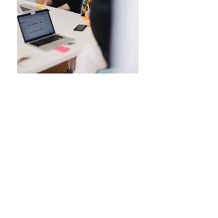
Assessoria Platinum -
Virtual
Público-alvo:
Gerentes e
Coordenadores de Projetos
Horários propostos
08h às 10h ou
19h30 às 21h30