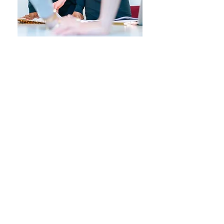
Assessoria Black -
Virtual e Presencial
Público-alvo:
Gerentes de PMO,
Contrato e Programas
Horários propostos
08h às 10h ou
19h30 às 21h30
Valor/Hora