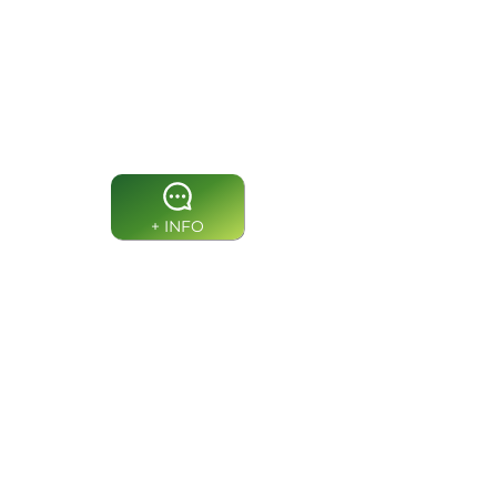
Virtual
Gerentes e
Coordenadores de
Projetos​
+ INFO
Black
Virtual e Presencial