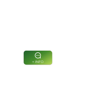
Blue
Virtual
Analistas e Líderes de
Projetos​
+ INFO
Platinum