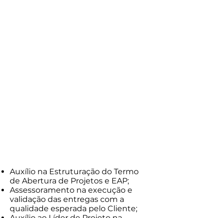
Valor/Hora
R$150,00
Valor/hora grupo
(3 integrantes)
R$220,00
Auxílio na Estruturação do Termo
de Abertura de Projetos e EAP;
Assessoramento na execução e
validação das entregas com a
qualidade esperada pelo Cliente;
Auxílio ao Líder de Projeto na